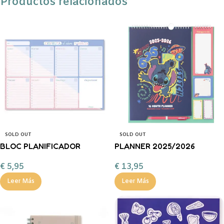
Productos relacionados
SOLD OUT
SOLD OUT
BLOC PLANIFICADOR
PLANNER 2025/2026
SEMANAL A4 AMELIE
DISNEY STITCH
€
5,95
€
13,95
PASTEL COLLECTION
Leer Más
Leer Más