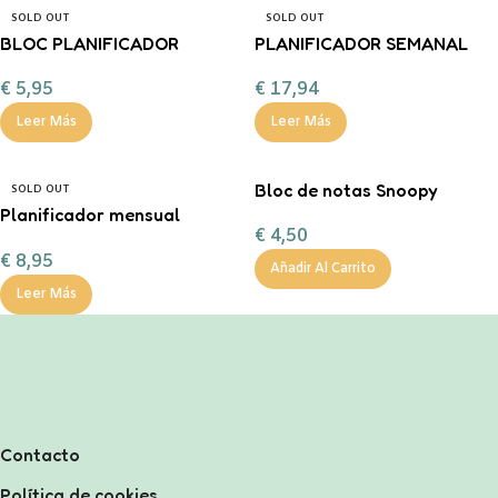
SOLD OUT
SOLD OUT
BLOC PLANIFICADOR
PLANIFICADOR SEMANAL
SEMANAL A4 AMELIE
PROFES PROFE CON
€
5,95
€
17,94
PASTEL COLLECTION
MUCHAS TAREAS
Leer Más
Leer Más
Bloc de notas Snoopy
SOLD OUT
Planificador mensual
€
4,50
modelo “Háblate Bonito”
€
8,95
Añadir Al Carrito
Leer Más
Contacto
Política de cookies