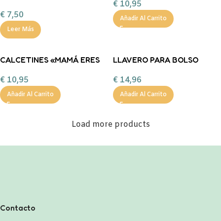
€
10,95
QUIERO» UO
SIEMPRE» UO
€
7,50
Añadir Al Carrito
Leer Más
CALCETINES «MAMÁ ERES
LLAVERO PARA BOLSO
NUESTRA ENERGÍA
«MAMÁ, ERES UN REGALO»
€
10,95
€
14,96
POSITIVA» UO
UO
Añadir Al Carrito
Añadir Al Carrito
Load more products
Contacto