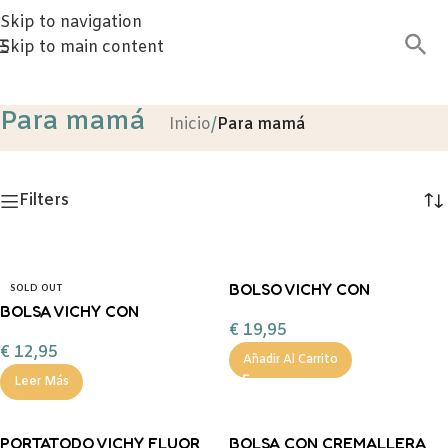
Skip to navigation
Skip to main content
Para mamá
Inicio
/
Para mamá
Filters
BOLSO VICHY CON
SOLD OUT
BOLSA VICHY CON
CREMALLERA
€
19,95
CREMALLERA FLUOR
€
12,95
Añadir Al Carrito
Leer Más
PORTATODO VICHY FLUOR
BOLSA CON CREMALLERA