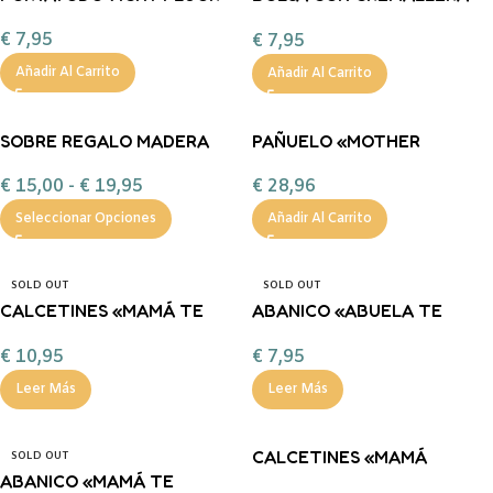
BRIDGET ROSA MAQUILLAJE
€
7,95
€
7,95
Añadir Al Carrito
Añadir Al Carrito
SOBRE REGALO MADERA
PAÑUELO «MOTHER
PERSONALIZADO
POWER» UO
€
15,00
-
€
19,95
€
28,96
Seleccionar Opciones
Añadir Al Carrito
SOLD OUT
SOLD OUT
CALCETINES «MAMÁ TE
ABANICO «ABUELA TE
QUIERO» SPRING UO
QUEREMOS» UO
€
10,95
€
7,95
Leer Más
Leer Más
CALCETINES «MAMÁ
SOLD OUT
ABANICO «MAMÁ TE
GRACIAS POR ESTAR