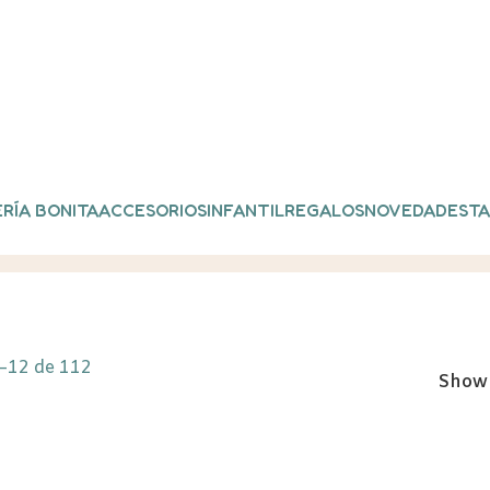
RÍA BONITA
ACCESORIOS
INFANTIL
REGALOS
NOVEDADES
TA
–12 de 112
Sho