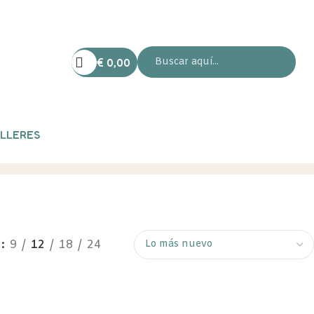
€
0,00
LLERES
w
9
12
18
24