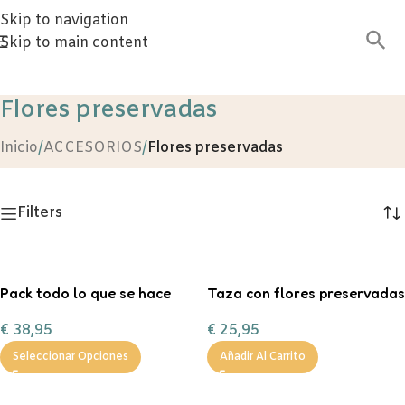
Skip to navigation
Skip to main content
Flores preservadas
Inicio
/
ACCESORIOS
/
Flores preservadas
Filters
Pack todo lo que se hace
Taza con flores preservadas
con amor florece
personalizada «Todo lo que
€
38,95
€
25,95
mamá/abuela/amiga/profe
se hace con amor flore
/seño
Seleccionar Opciones
Añadir Al Carrito