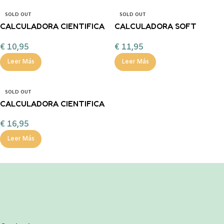
SOLD OUT
SOLD OUT
CALCULADORA CIENTIFICA
CALCULADORA SOFT
240 FUNCIONES SAKURA
COLOR MINT
€
10,95
€
11,95
TIME
Leer Más
Leer Más
SOLD OUT
CALCULADORA CIENTIFICA
MILAN M240 SUNSET VERDE
€
16,95
Leer Más