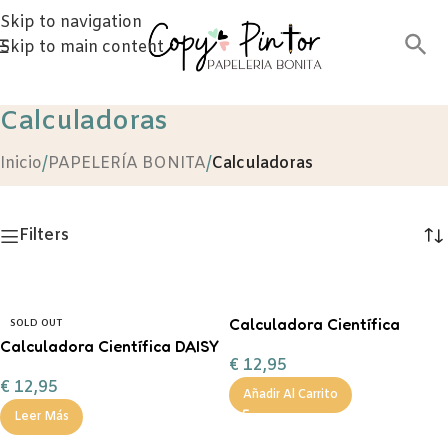
Skip to navigation
Skip to main content
Calculadoras
Inicio
/
PAPELERÍA BONITA
/
Calculadoras
Filters
Calculadora Científica
SOLD OUT
Calculadora Científica DAISY
GENIUS legami
€
12,95
legami
€
12,95
Añadir Al Carrito
Leer Más