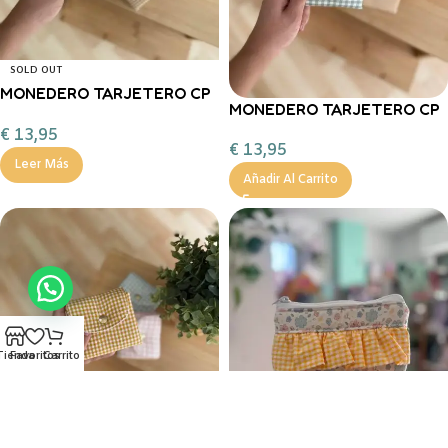
SOLD OUT
MONEDERO TARJETERO CP
MONEDERO TARJETERO CP
VICHY ROSA
VICHY MINT
€
13,95
€
13,95
Leer Más
Añadir Al Carrito
Tienda
Favoritos
Carrito
SOLD OUT