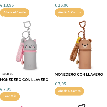
POTTER WHITE
ROSA 1 LAVANDA SB
€
13,95
€
26,00
Añadir Al Carrito
Añadir Al Carrito
MONEDERO CON LLAVERO
SOLD OUT
MONEDERO CON LLAVERO
DE OSO – MINI KAWAII
€
7,95
DE GATO – MINI KAWAII
LEGAMI
€
7,95
LEGAMI
Añadir Al Carrito
Leer Más