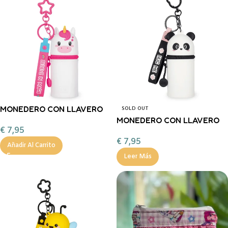
MONEDERO CON LLAVERO
SOLD OUT
DE UNICORNIO – MINI KAWAII
MONEDERO CON LLAVERO
€
7,95
LEGAMI
DE PANDA – MINI KAWAII
€
7,95
LEGAMI
Añadir Al Carrito
Leer Más