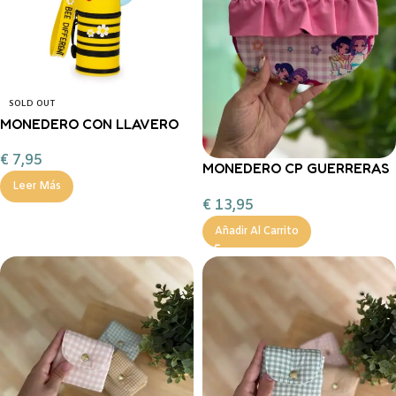
SOLD OUT
MONEDERO CON LLAVERO
DE ABEJA – MINI KAWAII
€
7,95
LEGAMI
MONEDERO CP GUERRERAS
KPOP
Leer Más
€
13,95
Añadir Al Carrito