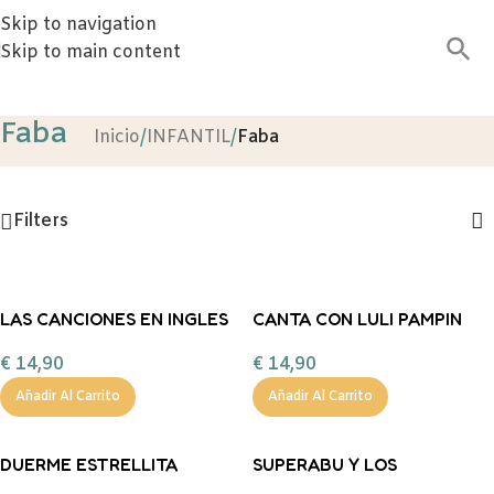
Skip to navigation
Skip to main content
Faba
Inicio
/
INFANTIL
/
Faba
Filters
LAS CANCIONES EN INGLES
CANTA CON LULI PAMPIN
DE CHARLIE FABA
FABA
€
14,90
€
14,90
Añadir Al Carrito
Añadir Al Carrito
DUERME ESTRELLITA
SUPERABU Y LOS
DUERME FABA
SUPERCHISTOSOS FABA