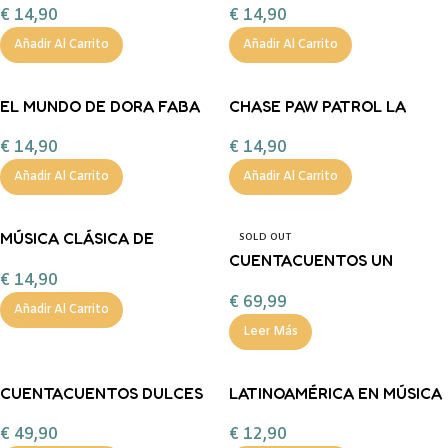
€
14,90
€
14,90
Añadir Al Carrito
Añadir Al Carrito
EL MUNDO DE DORA FABA
CHASE PAW PATROL LA
PATRULLA CANINA FABA
€
14,90
€
14,90
Añadir Al Carrito
Añadir Al Carrito
MÚSICA CLÁSICA DE
SOLD OUT
VIOLONCHELO FABA
CUENTACUENTOS UN
€
14,90
MUNDO DE EMOCIONES
€
69,99
FABA PLUS
Añadir Al Carrito
Leer Más
CUENTACUENTOS DULCES
LATINOAMÉRICA EN MÚSICA
MIMOS PARA DORMIR FABA
FABA
€
49,90
€
12,90