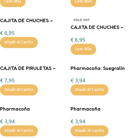
Leer Más
Leer Más
CAJITA DE CHUCHES –
SOLD OUT
MAMÁ LUCHADORA
CAJITA DE CHUCHES –
€
6,95
MAMÁ GUERRERA
€
6,95
Añadir Al Carrito
Leer Más
CAJITA DE PIRULETAS –
Pharmacoña: Suegralín
VITAMINAS PARA UNA
Máximum
€
7,95
€
3,94
SUPER MAMÁ
Añadir Al Carrito
Añadir Al Carrito
Pharmacoña
Pharmacoña
Mamalocontrolatol
Abuelabesoquina PLUS
€
3,94
€
3,94
Añadir Al Carrito
Añadir Al Carrito