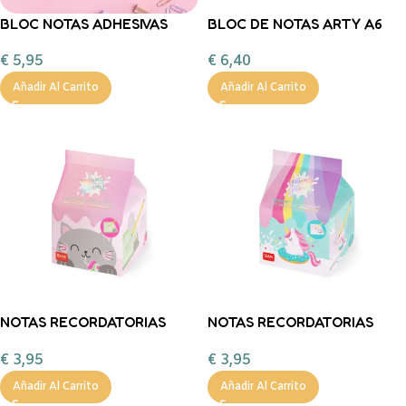
BLOC NOTAS ADHESIVAS
BLOC DE NOTAS ARTY A6
RATÓN Back2Fun
€
6,40
€
5,95
Añadir Al Carrito
Añadir Al Carrito
NOTAS RECORDATORIAS
NOTAS RECORDATORIAS
YUMMY YUMMY – GATO –
YUMMY YUMMY –
€
3,95
€
3,95
legami
UNICORNIO- legami
Añadir Al Carrito
Añadir Al Carrito