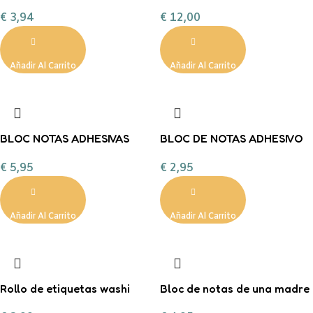
MALVA
BEIGE ARENA TGM
€
3,94
€
12,00
Añadir Al Carrito
Añadir Al Carrito
BLOC NOTAS ADHESIVAS
BLOC DE NOTAS ADHESIVO
PANDA Back2Fun
GATO legami
€
5,95
€
2,95
Añadir Al Carrito
Añadir Al Carrito
Rollo de etiquetas washi
Bloc de notas de una madre
genial A5