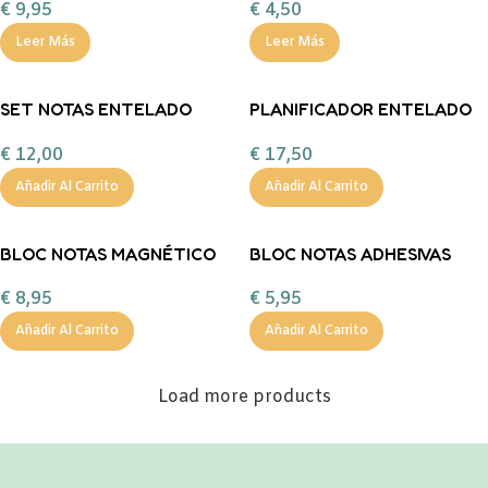
€
9,95
€
4,50
Leer Más
Leer Más
SET NOTAS ENTELADO
PLANIFICADOR ENTELADO
BEIGE ARENA TGM
PROYECTO SEMANAL BEIGE
€
12,00
€
17,50
TGM
Añadir Al Carrito
Añadir Al Carrito
BLOC NOTAS MAGNÉTICO
BLOC NOTAS ADHESIVAS
PANDA Back2Fun
GATITA Back2Fun
€
8,95
€
5,95
Añadir Al Carrito
Añadir Al Carrito
Load more products