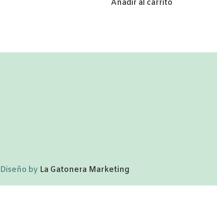
Añadir al carrito
Diseño by
La Gatonera Marketing
 año
niños cumples
os mamá
s
s profes