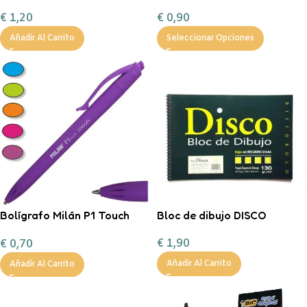
NEGRO
€
1,20
€
0,90
Añadir Al Carrito
Seleccionar Opciones
Bolígrafo Milán P1 Touch
Bloc de dibujo DISCO
Colours
€
1,90
€
0,70
Añadir Al Carrito
Añadir Al Carrito