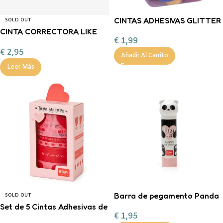
CINTAS ADHESIVAS GLITTER
SOLD OUT
CINTA CORRECTORA LIKE
€
1,99
MAGICK
€
2,95
Añadir Al Carrito
Leer Más
Barra de pegamento Panda
SOLD OUT
Set de 5 Cintas Adhesivas de
€
1,95
Papel AMOR