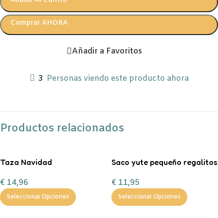
Añadir Al Carrito
Comprar AHORA
Añadir a Favoritos
3
Personas viendo este producto ahora
Productos relacionados
Taza Navidad
Saco yute pequeño regalitos
personalizada con
de Navidad
€
14,96
€
11,95
chocolate a la taza, nubes y
bastón de caramelo
Seleccionar Opciones
Seleccionar Opciones