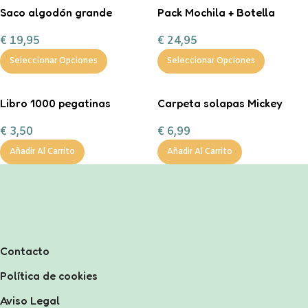
Saco algodón grande
Pack Mochila + Botella
“Entrega especial Reyes
400ml inicial personalizable
€
19,95
€
24,95
Magos”
Seleccionar Opciones
Seleccionar Opciones
Libro 1000 pegatinas
Carpeta solapas Mickey
€
3,50
€
6,99
Añadir Al Carrito
Añadir Al Carrito
Contacto
Política de cookies
Aviso Legal