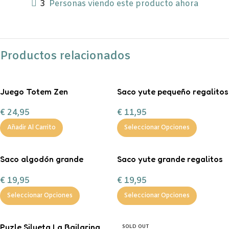
3
Personas viendo este producto ahora
Productos relacionados
Juego Totem Zen
Saco yute pequeño regalitos
de Navidad
€
24,95
€
11,95
Añadir Al Carrito
Seleccionar Opciones
Saco algodón grande
Saco yute grande regalitos
“Entrega especial Reyes
de Navidad
€
19,95
€
19,95
Magos”
Seleccionar Opciones
Seleccionar Opciones
Puzle Silueta La Bailarina
SOLD OUT