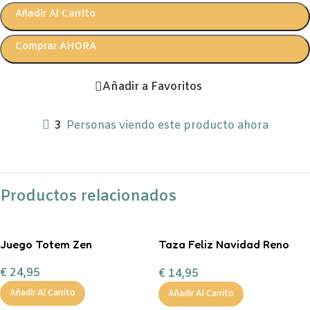
Añadir Al Carrito
Comprar AHORA
Añadir a Favoritos
3
Personas viendo este producto ahora
Productos relacionados
Juego Totem Zen
Taza Feliz Navidad Reno
Corazón Mint
€
24,95
€
14,95
personalizable con
chocolate a la taza, nub
Añadir Al Carrito
Añadir Al Carrito