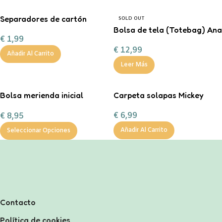
Separadores de cartón
SOLD OUT
tamaño A4 en color pastel.
Bolsa de tela (Totebag) Ana
€
1,99
Marín
€
12,99
Añadir Al Carrito
Leer Más
Bolsa merienda inicial
Carpeta solapas Mickey
personalizable
€
6,99
€
8,95
Añadir Al Carrito
Seleccionar Opciones
Contacto
Política de cookies