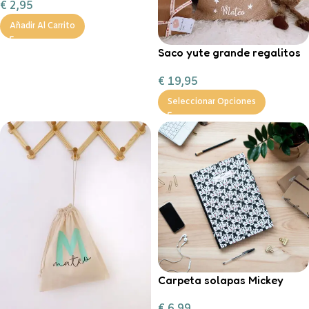
€
2,95
Añadir Al Carrito
Saco yute grande regalitos
de Navidad
€
19,95
Seleccionar Opciones
Carpeta solapas Mickey
€
6,99