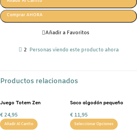
Añadir Al Carrito
Comprar AHORA
Añadir a Favoritos
2
Personas viendo este producto ahora
Productos relacionados
Juego Totem Zen
Saco algodón pequeño
“Entrega especial Reyes
€
24,95
€
11,95
Magos”
Añadir Al Carrito
Seleccionar Opciones