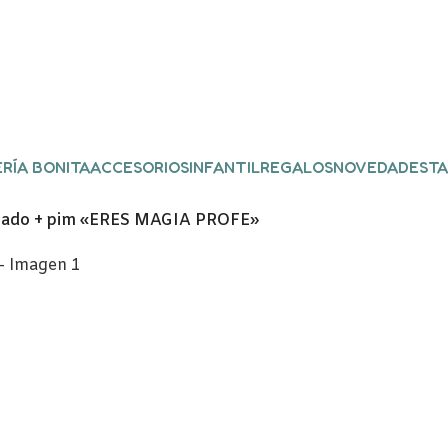
RÍA BONITA
ACCESORIOS
INFANTIL
REGALOS
NOVEDADES
TA
orado + pim «ERES MAGIA PROFE»