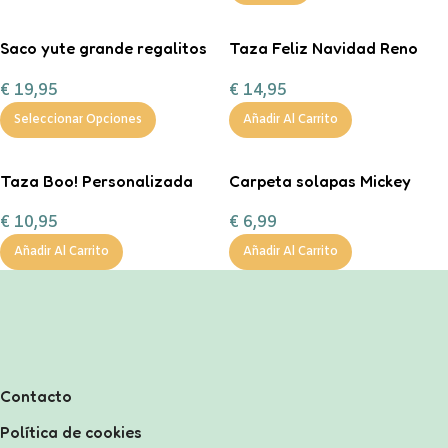
Saco yute grande regalitos
Taza Feliz Navidad Reno
de Navidad
Corazón Mint
€
19,95
€
14,95
personalizable con
chocolate a la taza, nub
Seleccionar Opciones
Añadir Al Carrito
Taza Boo! Personalizada
Carpeta solapas Mickey
€
10,95
€
6,99
Añadir Al Carrito
Añadir Al Carrito
Contacto
Política de cookies