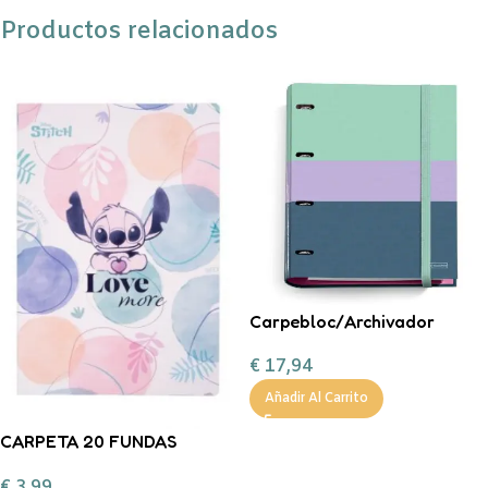
Productos relacionados
Carpebloc/Archivador
Notebook A4 4 Anillas Rider
€
17,94
Purple
Añadir Al Carrito
CARPETA 20 FUNDAS
STITCH – DOTS
€
3,99