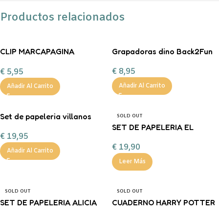
Productos relacionados
CLIP MARCAPAGINA
Grapadoras dino Back2Fun
SNOOPY MOOVING
€
8,95
€
5,95
Añadir Al Carrito
Añadir Al Carrito
Set de papeleria villanos
SOLD OUT
DISNEY
SET DE PAPELERIA EL
€
19,95
PRINCIPITO ADVENTURE
€
19,90
Añadir Al Carrito
Leer Más
SOLD OUT
SOLD OUT
SET DE PAPELERIA ALICIA
CUADERNO HARRY POTTER
EN EL PAIS DE LAS