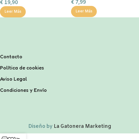
€
7,99
€
19,90
MARAVILLAS
Leer Más
Leer Más
Contacto
Política de cookies
Aviso Legal
Condiciones y Envío
Diseño by
La Gatonera Marketing