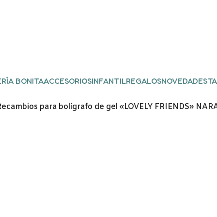
RÍA BONITA
ACCESORIOS
INFANTIL
REGALOS
NOVEDADES
TA
 Recambios para bolígrafo de gel «LOVELY FRIENDS» N