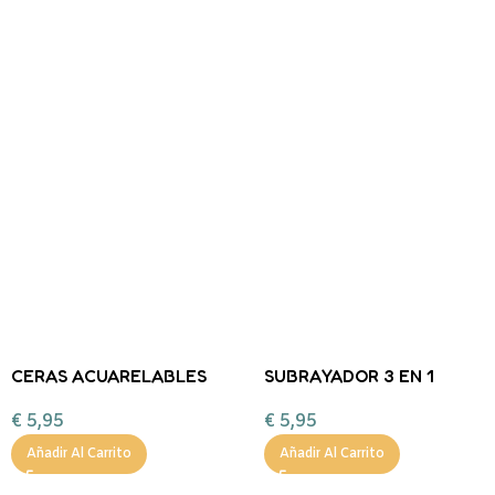
CERAS ACUARELABLES
SUBRAYADOR 3 EN 1
SUPER LAVABLES 6
AGUACATE legami
€
5,95
€
5,95
COLORES
Añadir Al Carrito
Añadir Al Carrito