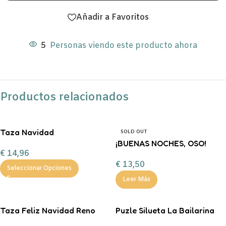
Añadir a Favoritos
5
Personas viendo este producto ahora
Productos relacionados
Taza Navidad
SOLD OUT
personalizada con
¡BUENAS NOCHES, OSO!
€
14,96
chocolate a la taza, nubes y
FERAN
€
13,50
bastón de caramelo
Seleccionar Opciones
Leer Más
Taza Feliz Navidad Reno
Puzle Silueta La Bailarina
Corazón Mint