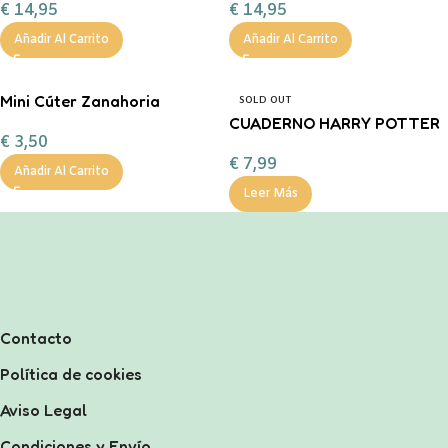
€
14,95
€
14,95
personalizable con
chocolate a la taza, nub
Añadir Al Carrito
Añadir Al Carrito
Mini Cúter Zanahoria
SOLD OUT
CUADERNO HARRY POTTER
€
3,50
€
7,99
Añadir Al Carrito
Leer Más
Contacto
Política de cookies
Aviso Legal
Condiciones y Envío