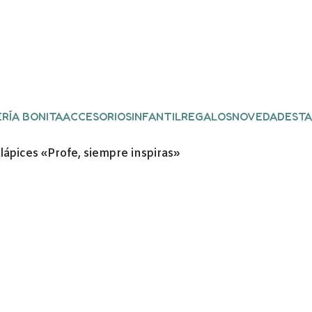
RÍA BONITA
ACCESORIOS
INFANTIL
REGALOS
NOVEDADES
TA
lápices «Profe, siempre inspiras»