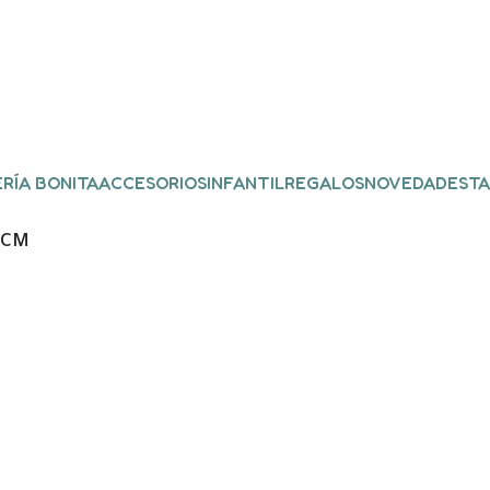
RÍA BONITA
ACCESORIOS
INFANTIL
REGALOS
NOVEDADES
TA
0CM