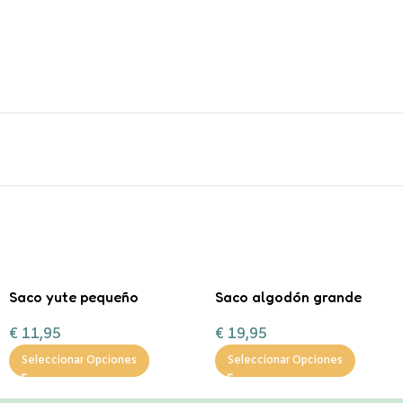
Saco yute pequeño
Saco algodón grande
regalitos de Navidad
“Entrega especial Reyes
€
11,95
€
19,95
Magos”
Seleccionar Opciones
Seleccionar Opciones