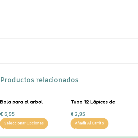
Productos relacionados
Bola para el arbol
Tubo 12 Lápices de
personalizada con
colores Little Monsters
€
6,95
€
2,95
chuches
Seleccionar Opciones
Añadir Al Carrito