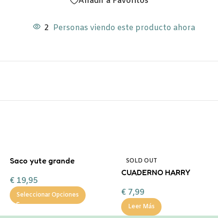
Añadir a Favoritos
2
Personas viendo este producto ahora
Saco yute grande
SOLD OUT
regalitos de Navidad
CUADERNO HARRY
€
19,95
POTTER
€
7,99
Seleccionar Opciones
Leer Más