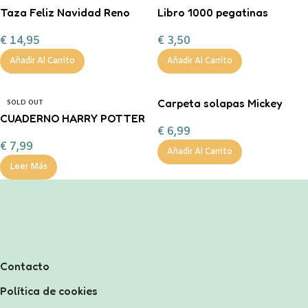
Taza Feliz Navidad Reno
Libro 1000 pegatinas
Corazón Mint
€
3,50
€
14,95
personalizable con
chocolate a la taza, nub
Añadir Al Carrito
Añadir Al Carrito
Carpeta solapas Mickey
SOLD OUT
CUADERNO HARRY POTTER
€
6,99
€
7,99
Añadir Al Carrito
Leer Más
Contacto
Política de cookies