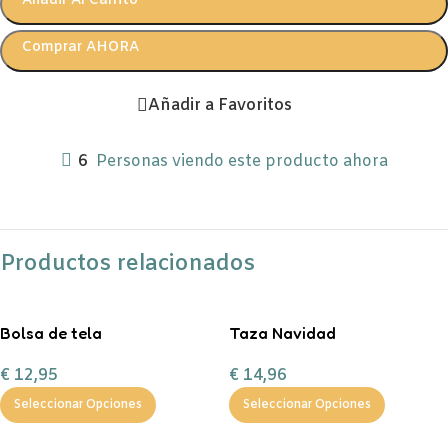
Añadir Al Carrito
Comprar AHORA
Añadir a Favoritos
6
Personas viendo este producto ahora
Productos relacionados
Bolsa de tela
Taza Navidad
personalizable
personalizada con
€
12,95
€
14,96
chocolate a la taza, nubes y
bastón de caramelo
Seleccionar Opciones
Seleccionar Opciones