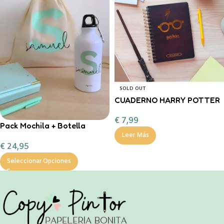
SOLD OUT
CUADERNO HARRY POTTER
€
7,99
Pack Mochila + Botella
400ml inicial personalizable
Leer Más
€
24,95
Seleccionar Opciones