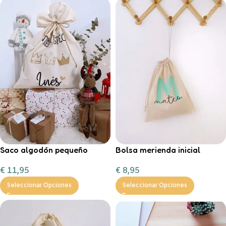
Saco algodón pequeño
Bolsa merienda inicial
“Entrega especial Reyes
personalizable
€
11,95
€
8,95
Magos”
Seleccionar Opciones
Seleccionar Opciones