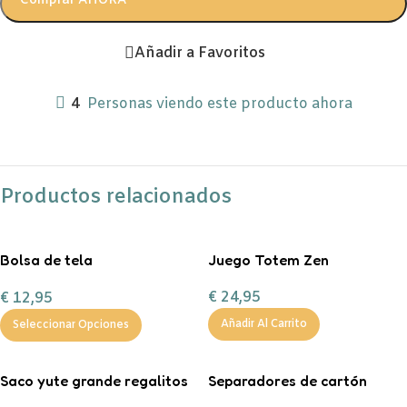
Comprar AHORA
Añadir a Favoritos
4
Personas viendo este producto ahora
Productos relacionados
Bolsa de tela
Juego Totem Zen
personalizable
€
24,95
€
12,95
Añadir Al Carrito
Seleccionar Opciones
Saco yute grande regalitos
Separadores de cartón
de Navidad
tamaño A4 en color pastel.