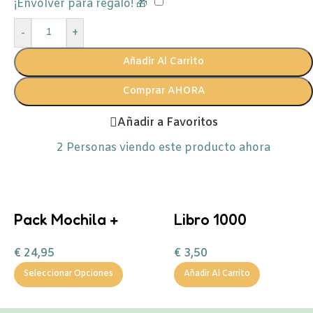
¡Envolver para regalo! 🎁
-
+
Añadir Al Carrito
Comprar AHORA
Añadir a Favoritos
2
Personas viendo este producto ahora
Pack Mochila +
Libro 1000
Botella 400ml
pegatinas
€
24,95
€
3,50
inicial
Seleccionar Opciones
Añadir Al Carrito
personalizable