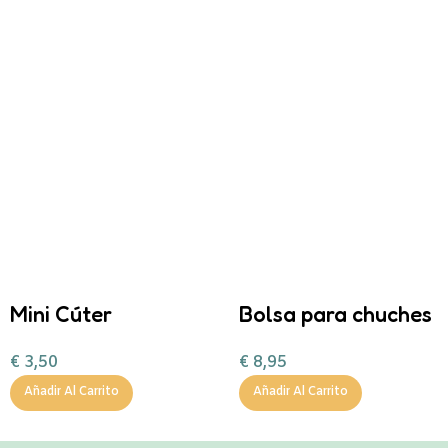
Mini Cúter
Bolsa para chuches
Zanahoria
personalizada ¡Boo!
€
3,50
€
8,95
Añadir Al Carrito
Añadir Al Carrito