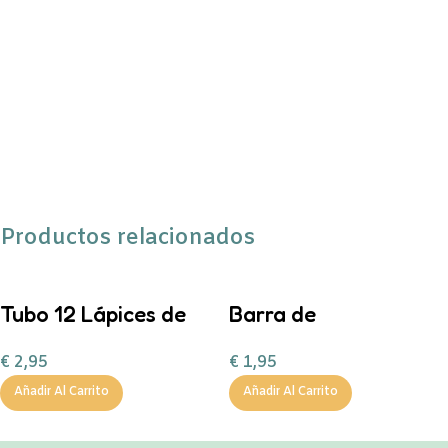
Productos relacionados
Tubo 12 Lápices de
Barra de
colores Little
pegamento Panda
€
2,95
€
1,95
Monsters
Añadir Al Carrito
Añadir Al Carrito