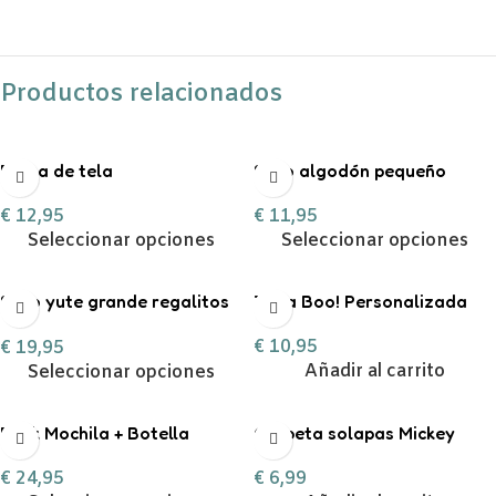
Productos relacionados
Bolsa de tela
Saco algodón pequeño
personalizable
“Entrega especial Reyes
€
12,95
€
11,95
Magos”
Seleccionar opciones
Seleccionar opciones
Saco yute grande regalitos
Taza Boo! Personalizada
de Navidad
€
10,95
€
19,95
Añadir al carrito
Seleccionar opciones
Pack Mochila + Botella
Carpeta solapas Mickey
400ml inicial personalizable
€
6,99
€
24,95