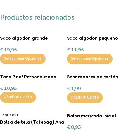
Productos relacionados
Saco algodón grande
Saco algodón pequeño
“Entrega especial Reyes
“Entrega especial Reyes
€
19,95
€
11,95
Magos”
Magos”
Seleccionar Opciones
Seleccionar Opciones
Taza Boo! Personalizada
Separadores de cartón
tamaño A4 en color pastel.
€
10,95
€
1,99
Añadir Al Carrito
Añadir Al Carrito
Bolsa merienda inicial
SOLD OUT
Bolsa de tela (Totebag) Ana
personalizable
€
8,95
Marín