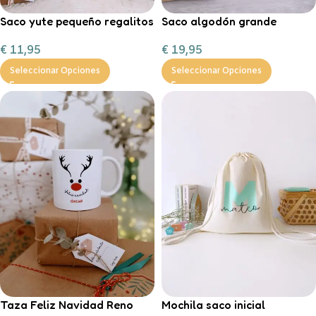
Saco yute pequeño regalitos
Saco algodón grande
de Navidad
“Entrega especial Reyes
€
11,95
€
19,95
Magos”
Seleccionar Opciones
Seleccionar Opciones
Taza Feliz Navidad Reno
Mochila saco inicial