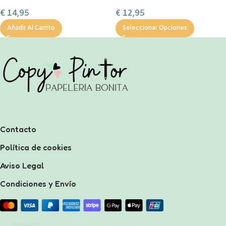
rojo personalizable con
personalizable
€
14,95
€
12,95
chocolate a la taza, nubes y
bas
Añadir Al Carrito
Seleccionar Opciones
Contacto
Política de cookies
Aviso Legal
Condiciones y Envío