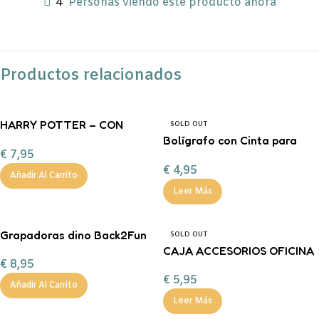
4
Personas viendo este producto ahora
Productos relacionados
HARRY POTTER – CON
SOLD OUT
FORMA X6 MOOVING
Bolígrafo con Cinta para
€
7,95
Decorar PANDA legami
€
4,95
Añadir Al Carrito
Leer Más
Grapadoras dino Back2Fun
SOLD OUT
CAJA ACCESORIOS OFICINA
€
8,95
85 PIEZAS DONUT
€
5,95
Añadir Al Carrito
Leer Más