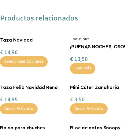
Productos relacionados
Taza Navidad
SOLD OUT
personalizada con
¡BUENAS NOCHES, OSO!
€
14,96
chocolate a la taza, nubes y
FERAN
€
13,50
bastón de caramelo
Seleccionar Opciones
Leer Más
Taza Feliz Navidad Reno
Mini Cúter Zanahoria
rojo personalizable con
€
3,50
€
14,95
chocolate a la taza, nubes y
bas
Añadir Al Carrito
Añadir Al Carrito
Bolsa para chuches
Bloc de notas Snoopy
personalizada ¡Boo!