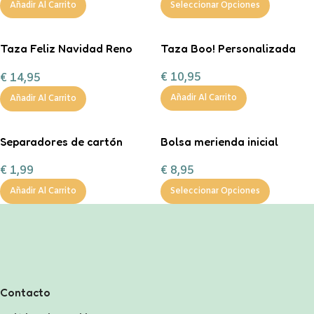
Añadir Al Carrito
Seleccionar Opciones
Taza Feliz Navidad Reno
Taza Boo! Personalizada
Corazón Mint
€
10,95
€
14,95
personalizable con
chocolate a la taza, nub
Añadir Al Carrito
Añadir Al Carrito
Separadores de cartón
Bolsa merienda inicial
tamaño A4 en color pastel.
personalizable
€
1,99
€
8,95
Añadir Al Carrito
Seleccionar Opciones
Contacto