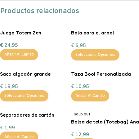
Productos relacionados
Juego Totem Zen
Bola para el arbol
personalizada con chuches
€
24,95
€
6,95
Añadir Al Carrito
Seleccionar Opciones
Saco algodón grande
Taza Boo! Personalizada
“Entrega especial Reyes
€
10,95
€
19,95
Magos”
Añadir Al Carrito
Seleccionar Opciones
Separadores de cartón
SOLD OUT
tamaño A4 en color pastel.
Bolsa de tela (Totebag) Ana
€
1,99
Marín
€
12,99
Añadir Al Carrito