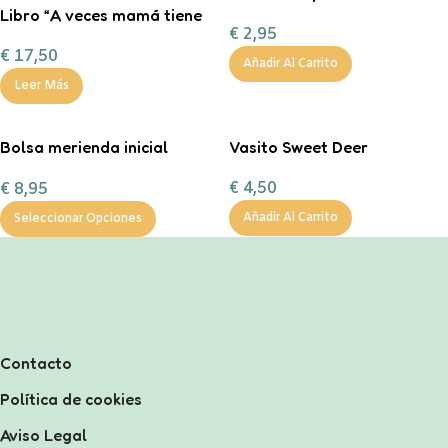
Libro “A veces mamá tiene
Little Monsters
€
2,95
truenos en la cabeza”
€
17,50
Añadir Al Carrito
Leer Más
Bolsa merienda inicial
Vasito Sweet Deer
personalizable
€
4,50
€
8,95
Añadir Al Carrito
Seleccionar Opciones
Contacto
Política de cookies
Aviso Legal