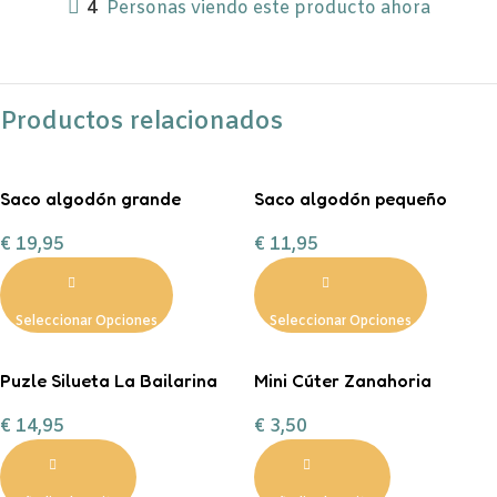
4
Personas viendo este producto ahora
Productos relacionados
Saco algodón grande
Saco algodón pequeño
“Entrega especial Reyes
“Entrega especial Reyes
€
19,95
€
11,95
Magos”
Magos”
Seleccionar Opciones
Seleccionar Opciones
Puzle Silueta La Bailarina
Mini Cúter Zanahoria
€
14,95
€
3,50