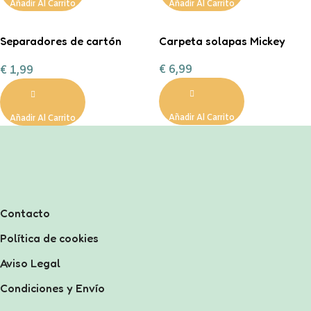
Añadir Al Carrito
Añadir Al Carrito
Separadores de cartón
Carpeta solapas Mickey
tamaño A4 en color pastel.
€
6,99
€
1,99
Añadir Al Carrito
Añadir Al Carrito
Contacto
Política de cookies
Aviso Legal
Condiciones y Envío