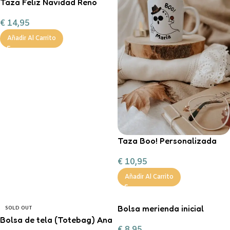
Taza Feliz Navidad Reno
Corazón Mint
€
14,95
personalizable con
chocolate a la taza, nub
Añadir Al Carrito
Taza Boo! Personalizada
€
10,95
Añadir Al Carrito
Bolsa merienda inicial
SOLD OUT
Bolsa de tela (Totebag) Ana
personalizable
€
8,95