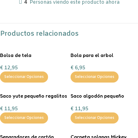
4
Personas viendo este producto ahora
Productos relacionados
Bolsa de tela
Bola para el arbol
personalizable
personalizada con chuches
€
12,95
€
6,95
Seleccionar Opciones
Seleccionar Opciones
Saco yute pequeño regalitos
Saco algodón pequeño
de Navidad
“Entrega especial Reyes
€
11,95
€
11,95
Magos”
Seleccionar Opciones
Seleccionar Opciones
Separadores de cartón
Carpeta solapas Mickey