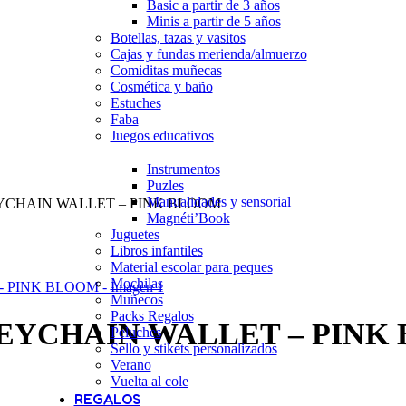
Basic a partir de 3 años
Minis a partir de 5 años
Botellas, tazas y vasitos
Cajas y fundas merienda/almuerzo
Comiditas muñecas
Cosmética y baño
Estuches
Faba
Juegos educativos
Instrumentos
Puzles
Manualidades y sensorial
YCHAIN WALLET – PINK BLOOM
Magnéti’Book
Juguetes
Libros infantiles
Material escolar para peques
Mochilas
Muñecos
Packs Regalos
EYCHAIN WALLET – PINK
Peluches
Sello y stikets personalizados
Verano
Vuelta al cole
REGALOS