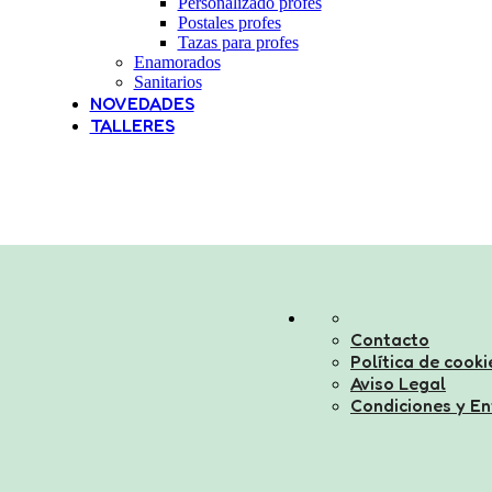
Personalizado profes
Postales profes
Tazas para profes
Enamorados
Sanitarios
NOVEDADES
TALLERES
Contacto
Política de cooki
Aviso Legal
Condiciones y En