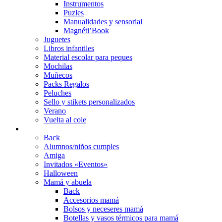
Instrumentos
Puzles
Manualidades y sensorial
Magnéti’Book
Juguetes
Libros infantiles
Material escolar para peques
Mochilas
Muñecos
Packs Regalos
Peluches
Sello y stikets personalizados
Verano
Vuelta al cole
REGALOS
Back
Alumnos/niños cumples
Amiga
Invitados «Eventos»
Halloween
Mamá y abuela
Back
Accesorios mamá
Bolsos y neceseres mamá
Botellas y vasos térmicos para mamá