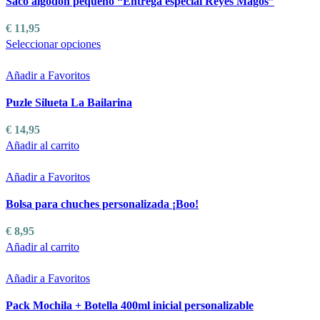
Saco algodón pequeño “Entrega especial Reyes Magos”
€
11,95
Este
Seleccionar opciones
producto
tiene
Añadir a Favoritos
múltiples
Puzle Silueta La Bailarina
variantes.
Las
€
14,95
opciones
Añadir al carrito
se
pueden
Añadir a Favoritos
elegir
en
Bolsa para chuches personalizada ¡Boo!
la
€
8,95
página
Añadir al carrito
de
producto
Añadir a Favoritos
Pack Mochila + Botella 400ml inicial personalizable