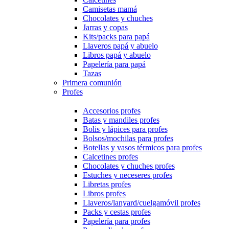
Camisetas mamá
Chocolates y chuches
Jarras y copas
Kits/packs para papá
Llaveros papá y abuelo
Libros papá y abuelo
Papelería para papá
Tazas
Primera comunión
Profes
Accesorios profes
Batas y mandiles profes
Bolis y lápices para profes
Bolsos/mochilas para profes
Botellas y vasos térmicos para profes
Calcetines profes
Chocolates y chuches profes
Estuches y neceseres profes
Libretas profes
Libros profes
Llaveros/lanyard/cuelgamóvil profes
Packs y cestas profes
Papelería para profes