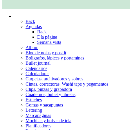
PAPELERÍA BONITA
Back
Agendas
Back
Día página
Semana vista
Álbum
Bloc de notas y post it
Bolígrafos, lápices y portaminas
Bullet journal
Calendarios
Calculadoras
Carpetas, archivadores y sobres
Cintas, correctoras, Washi tape y pegamentos
Clips, pinzas y grapadora
Cuadernos, bullet y libretas
Estuches
Gomas y sacapuntas
Lettering
Marcapáginas
Mochilas y bolsas de tela
Planificadores