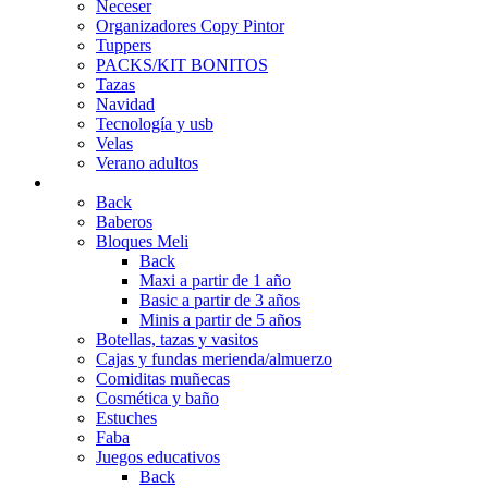
Neceser
Organizadores Copy Pintor
Tuppers
PACKS/KIT BONITOS
Tazas
Navidad
Tecnología y usb
Velas
Verano adultos
INFANTIL
Back
Baberos
Bloques Meli
Back
Maxi a partir de 1 año
Basic a partir de 3 años
Minis a partir de 5 años
Botellas, tazas y vasitos
Cajas y fundas merienda/almuerzo
Comiditas muñecas
Cosmética y baño
Estuches
Faba
Juegos educativos
Back