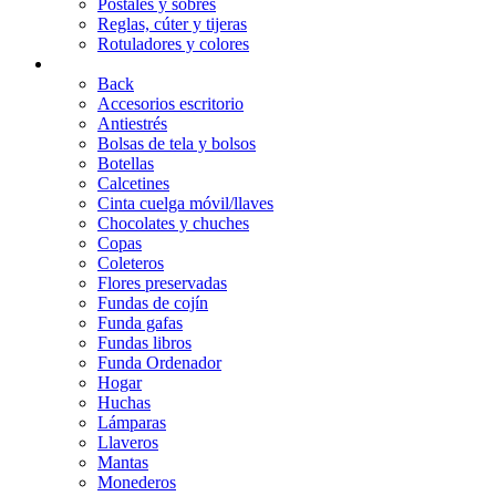
Postales y sobres
Reglas, cúter y tijeras
Rotuladores y colores
ACCESORIOS
Back
Accesorios escritorio
Antiestrés
Bolsas de tela y bolsos
Botellas
Calcetines
Cinta cuelga móvil/llaves
Chocolates y chuches
Copas
Coleteros
Flores preservadas
Fundas de cojín
Funda gafas
Fundas libros
Funda Ordenador
Hogar
Huchas
Lámparas
Llaveros
Mantas
Monederos