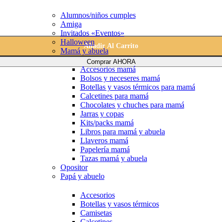
Alumnos/niños cumples
Amiga
Invitados «Eventos»
Halloween
Añadir Al Carrito
Mamá y abuela
Comprar AHORA
Accesorios mamá
Bolsos y neceseres mamá
Botellas y vasos térmicos para mamá
Calcetines para mamá
Chocolates y chuches para mamá
Jarras y copas
Kits/packs mamá
Libros para mamá y abuela
Llaveros mamá
Papelería mamá
Tazas mamá y abuela
Opositor
Papá y abuelo
Accesorios
Botellas y vasos térmicos
Camisetas
Calcetines