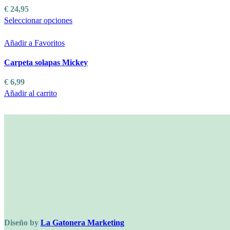
€
24,95
Este
Seleccionar opciones
producto
tiene
Añadir a Favoritos
múltiples
Carpeta solapas Mickey
variantes.
Las
€
6,99
opciones
Añadir al carrito
se
pueden
elegir
en
la
página
de
producto
Diseño by
La Gatonera Marketing