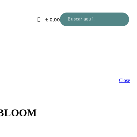
Buscar:
€
0,00
Close
 BLOOM