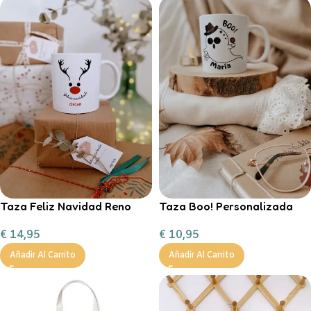
Taza Feliz Navidad Reno
Taza Boo! Personalizada
rojo personalizable con
€
10,95
€
14,95
chocolate a la taza, nubes y
bas
Añadir Al Carrito
Añadir Al Carrito