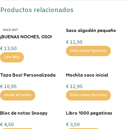
Productos relacionados
Saco algodón pequeño
SOLD OUT
¡BUENAS NOCHES, OSO!
“Entrega especial Reyes
€
11,95
FERAN
Magos”
€
13,50
Seleccionar Opciones
Leer Más
Taza Boo! Personalizada
Mochila saco inicial
personalizable
€
10,95
€
12,95
Añadir Al Carrito
Seleccionar Opciones
Bloc de notas Snoopy
Libro 1000 pegatinas
€
4,50
€
3,50