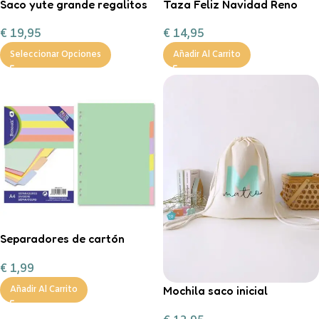
Saco yute grande regalitos
Taza Feliz Navidad Reno
de Navidad
Corazón Mint
€
19,95
€
14,95
personalizable con
chocolate a la taza, nub
Seleccionar Opciones
Añadir Al Carrito
Separadores de cartón
tamaño A4 en color pastel.
€
1,99
Mochila saco inicial
Añadir Al Carrito
personalizable