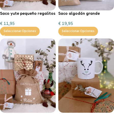
Saco yute pequeño regalitos
Saco algodón grande
de Navidad
“Entrega especial Reyes
€
11,95
€
19,95
Magos”
Seleccionar Opciones
Seleccionar Opciones