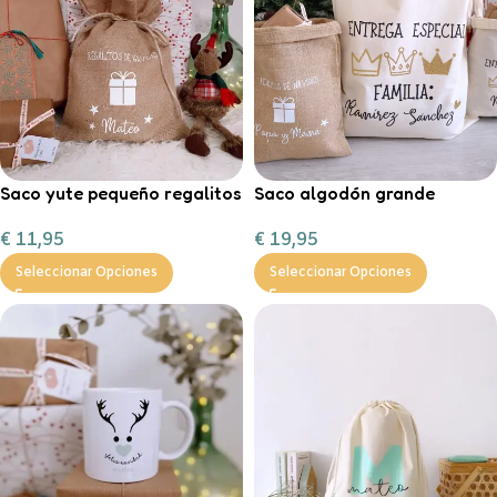
Saco yute pequeño regalitos
Saco algodón grande
de Navidad
“Entrega especial Reyes
€
11,95
€
19,95
Magos”
Seleccionar Opciones
Seleccionar Opciones