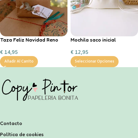
Taza Feliz Navidad Reno
Mochila saco inicial
Corazón Mint
personalizable
€
14,95
€
12,95
personalizable con
chocolate a la taza, nub
Añadir Al Carrito
Seleccionar Opciones
Contacto
Política de cookies