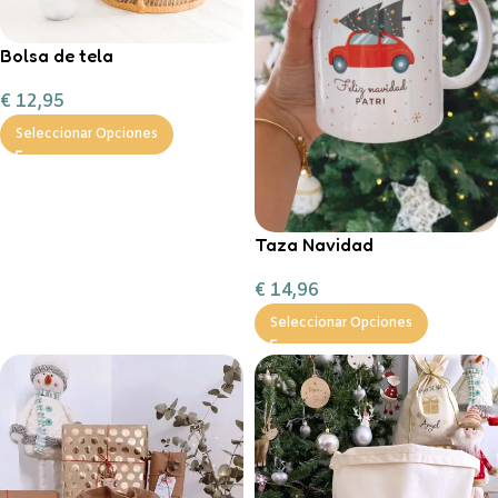
Bolsa de tela
personalizable
€
12,95
Seleccionar Opciones
Taza Navidad
personalizada con
€
14,96
chocolate a la taza, nubes y
bastón de caramelo
Seleccionar Opciones