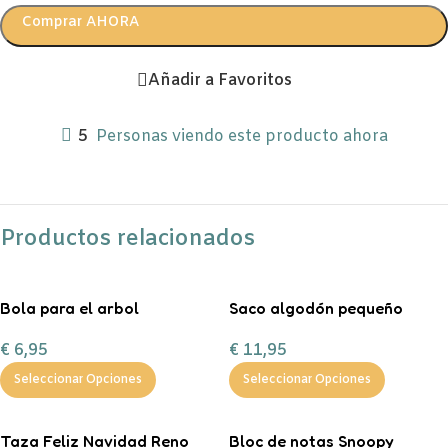
Comprar AHORA
Añadir a Favoritos
5
Personas viendo este producto ahora
Productos relacionados
Bola para el arbol
Saco algodón pequeño
personalizada con chuches
“Entrega especial Reyes
€
6,95
€
11,95
Magos”
Seleccionar Opciones
Seleccionar Opciones
Taza Feliz Navidad Reno
Bloc de notas Snoopy