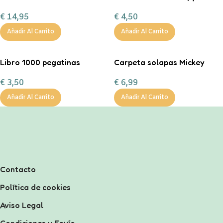
Corazón Mint
€
4,50
€
14,95
personalizable con
chocolate a la taza, nub
Añadir Al Carrito
Añadir Al Carrito
Libro 1000 pegatinas
Carpeta solapas Mickey
€
3,50
€
6,99
Añadir Al Carrito
Añadir Al Carrito
Contacto
Política de cookies
Aviso Legal